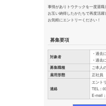
事情がありトウテックを一度退職
お互い納得したかたちで再度活躍
お気軽にエントリーください！
募集要項
・過去
対象者
・過去
募集職種
ご本人
雇用形態
正社員
エント
連絡
TEL：03
E-mail