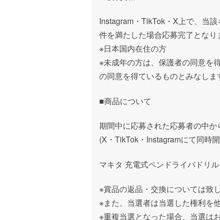
Instagram
・
TikTok
・
X
上で、当該
件を満たした場合応募完了となり
※
日本国内在住の方
※
未成年の方は、保護者の同意を
の同意を得ているものとみなしま
■商品について
期間中に応募された応募者の中か
(X
・
TikTok
・
Instagram
にて同時開
マキタ 充電式ペンドライバドリル DF
※賞品の返品・交換については致
※また、当選者は当選した権利を
※重複当選となった場合、当選は