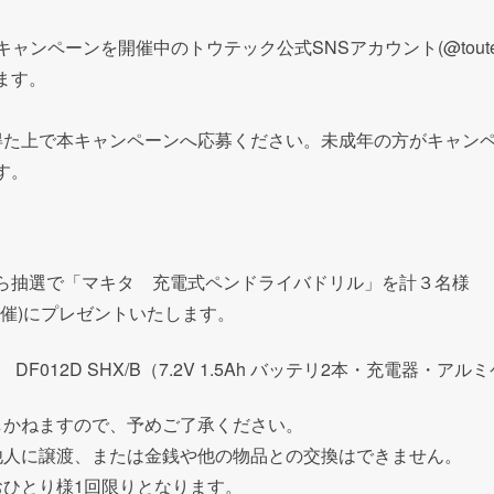
キャンペーンを開催中のトウテック公式
SNS
アカウント
(@tout
ます。
得た上で本キャンペーンへ応募ください。未成年の方がキャン
す。
ら抽選で「マキタ 充電式ペンドライバドリル」を計３名様
催
)
にプレゼントいたします。
012D SHX/B（7.2V 1.5Ah バッテリ2本・充電器・アル
しかねますので、予めご了承ください。
他人に譲渡、または金銭や他の物品との交換はできません。
おひとり様
1
回限りとなります。