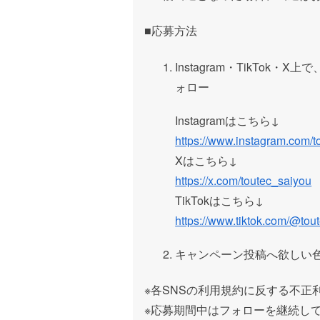
■
応募方法
Instagram
・
TikTok
・
X
上で
ォロー
Instagram
はこちら↓
https://www.instagram.com/t
X
はこちら↓
https://x.com/toutec_saiyou
TikTok
はこちら↓
https://www.tiktok.com/@tou
キャンペーン投稿へ欲しい色
※各
SNS
の利用規約に反する不正
※
応募期間中はフォローを継続し