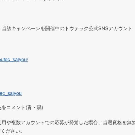
、当該キャンペーンを開催中のトウテック公式
SNS
アカウント
outec_saiyou/
tec_saiyou
をコメント(青・黒)
利用や複数アカウントでの応募が発覚した場合、当選資格を無
てください。