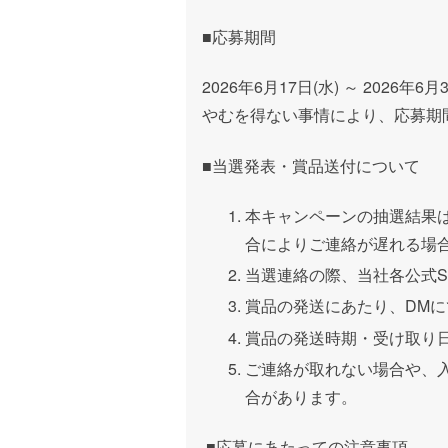
■
応募期間
2026
年
6
月17日
(水
)
～
2026
年
6
月
やむを得ない事情により、応募期
■
当選発表・賞品送付について
本キャンペーンの抽選結果
合によりご連絡が遅れる場
当選連絡の際、当社各公式
賞品の発送にあたり、
DM
に
賞品の発送時期・受け取り
ご連絡が取れない場合や、
合があります。
■
応募にあたっての注意事項